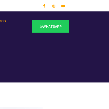
mos
WHATSAPP