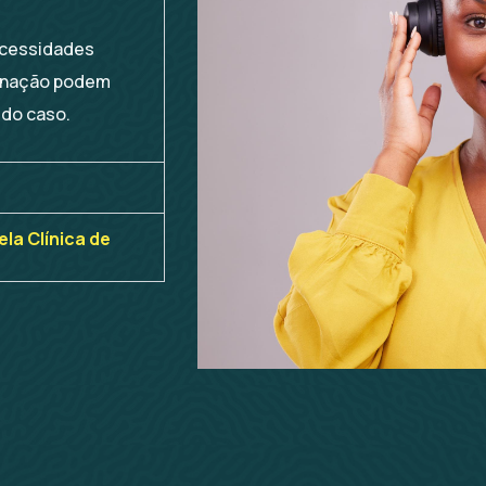
ecessidades
ernação podem
 do caso.
la Clínica de