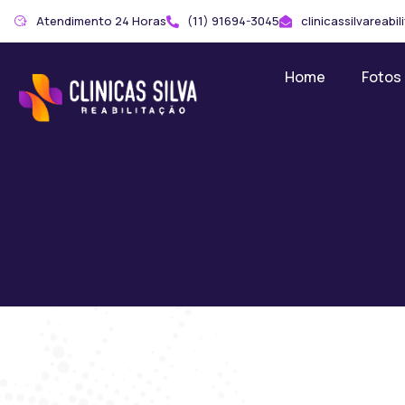
Atendimento 24 Horas
(11) 91694-3045
clinicassilvareab
Home
Fotos