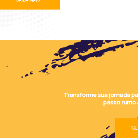
Transforme sua jornada pa
passo rumo 
L