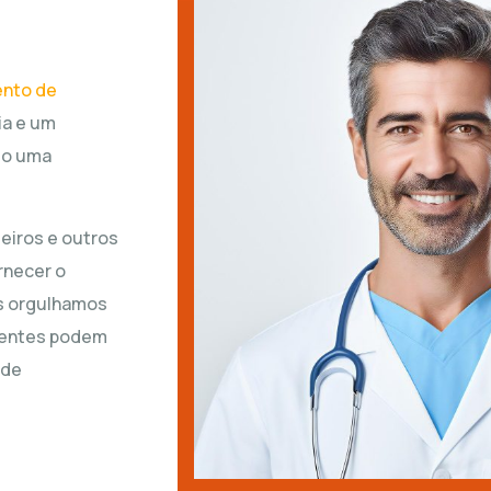
ento de
ia e um
mo uma
eiros e outros
rnecer o
os orgulhamos
cientes podem
 de