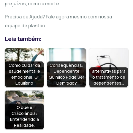
prejuízos, como a morte.
Precisa de Ajuda? Fale agora mesmo com nossa
equipe de plantão!
Leia também:
Como cuidar da
Consequências:
saúde mental e
Dependente
alternativas para
emocional: O
Quimico Pode Ser
o tratamento de
Equilíbrio
Demitido?
dependentes…
O que é
Cracolândia:
Entendendo a
Realidade.