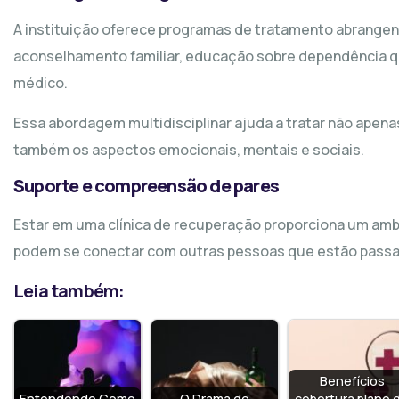
A instituição oferece programas de tratamento abrangent
aconselhamento familiar, educação sobre dependência quí
médico.
Essa abordagem multidisciplinar ajuda a tratar não apen
também os aspectos emocionais, mentais e sociais.
Suporte e compreensão de pares
Estar em uma clínica de recuperação proporciona um amb
podem se conectar com outras pessoas que estão passa
Leia também:
Benefícios
Entendendo Como
O Drama do
cobertura plano 