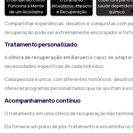
Funciona a Mente
Alcoolismo: Impacto
saude dependen
de um Alcoólatra
e Recuperação
quimico.
Compartilhar experiências, desafios e conquistas com 
recuperação pode ser extremamente encorajador e forta
Tratamento personalizado
A
clínica de recuperação em Barueri
é capaz de adaptar
necessidades específicas de cada indivíduo.
Cada pessoa é única, com diferentes históricos, desafios
oferecer programas personalizados que se ajustam a ess
Acompanhamento contínuo
O tratamento em uma clínica de recuperação não termina
Ela fornece um plano de pós-tratamento e encaminha os i