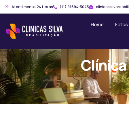
Atendimento 24 Horas
(11) 91694-3045
clinicassilvareab
Home
Fotos
Clínica