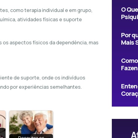
O Que
es, como terapia individual e em grupo,
Psiqu
mica, atividades físicas e suporte
Por qu
Mais 
as os aspectos físicos da dependência, mas
Como 
Fazen
iente de suporte, onde os indivíduos
Enten
ndo por experiências semelhantes.
Coraç
A
de
Descubra os