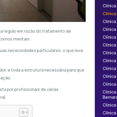
Clínic
Clínic
Clínic
Clínic
 a região em razão do tratamento de
Clínic
tornos mentais.
Clínica
as necessidades particulares, o que leva
Clínic
Clínic
Clínic
r, e toda a estrutura necessária para que
Clínic
tação.
Clínica
ta por profissionais de várias
Clínic
Bernar
ral.
Clínic
Clínic