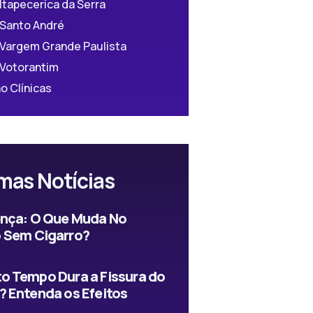
 Itapecerica da Serra
 Santo André
 Vargem Grande Paulista
 Votorantim
o Clínicas
mas Notícias
ença: O Que Muda No
 Sem Cigarro?
o Tempo Dura a Fissura do
? Entenda os Efeitos