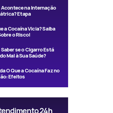
 Acontece na Internação
iátrica? Etapa
e a Cocaína Vicia? Saiba
Sobre o Risco!
Saber se o Cigarro Está
do Mal à Sua Saúde?
da O Que a Cocaína Faz no
ão: Efeitos
tendimento 24h