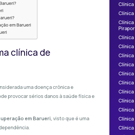
Barueri?
Clínic
ri
Clínica
arueri?
Clínica
ação em Barueri
Pirapor
ueri
Clínic
Clínic
a clínica de
Clínica
Clínica
Clínic
Clínica
onsiderada uma doença crônica e
Clínic
de provocar sérios danos à saúde física e
Clínic
Clínica
ecuperação em Barueri,
visto que é uma
Clínica
 dependência.
Clínica