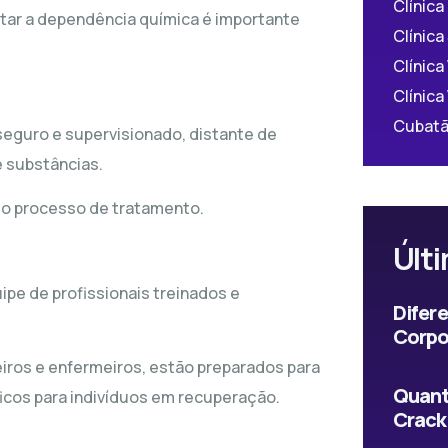
Clínica
atar a dependência química é importante
Clínica
Clínica
Clínica
Cubatã
eguro e supervisionado, distante de
e substâncias.
e o processo de tratamento.
Últi
pe de profissionais treinados e
Difer
Corpo
iros e enfermeiros, estão preparados para
Quant
cos para indivíduos em recuperação.
Crack