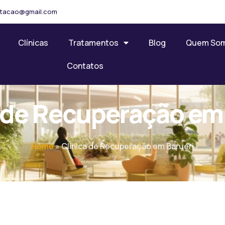
ilitacao@gmail.com
Clínicas
Tratamentos
Blog
Quem So
Contatos
 de Recuperação em
Home
»
Clínica de Recuperação em Barueri