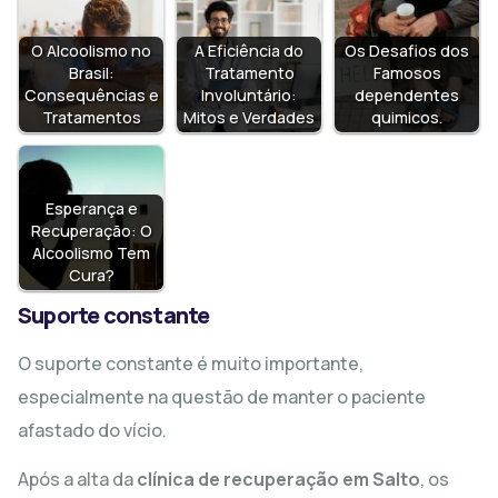
O Alcoolismo no
A Eficiência do
Os Desafios dos
Brasil:
Tratamento
Famosos
Consequências e
Involuntário:
dependentes
Tratamentos
Mitos e Verdades
quimicos.
Esperança e
Recuperação: O
Alcoolismo Tem
Cura?
Suporte constante
O suporte constante é muito importante,
especialmente na questão de manter o paciente
afastado do vício.
Após a alta da
clínica de recuperação em Salto
, os