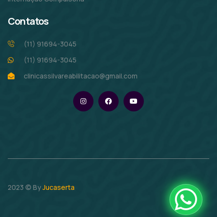
Contatos
(11) 91694-3045
(11) 91694-3045
clinicassilvareabilitacao@gmail.com
2023 © By
Jucaserta