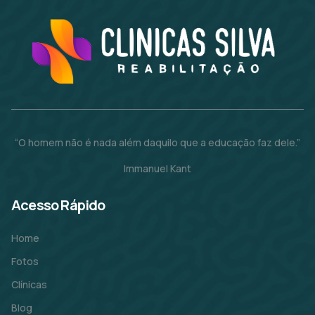
“O homem não é nada além daquilo que a educação faz dele.”
Immanuel Kant
Acesso Rápido
Home
Fotos
Clínicas
Blog