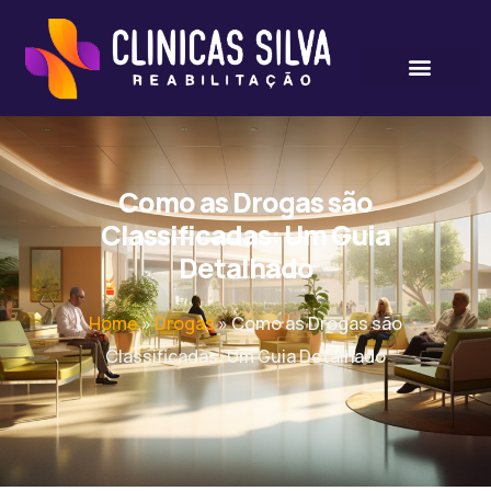
Como as Drogas são
Classificadas: Um Guia
Detalhado
Home
»
Drogas
»
Como as Drogas são
Classificadas: Um Guia Detalhado