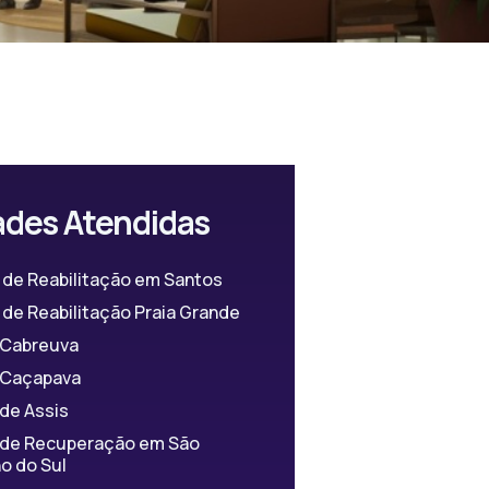
ades Atendidas
 de Reabilitação em Santos
de Reabilitação Praia Grande
a Cabreuva
a Caçapava
 de Assis
a de Recuperação em São
o do Sul