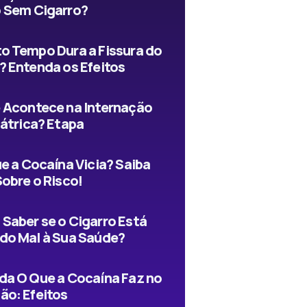
 Sem Cigarro?
o Tempo Dura a Fissura do
? Entenda os Efeitos
 Acontece na Internação
iátrica? Etapa
e a Cocaína Vicia? Saiba
Sobre o Risco!
Saber se o Cigarro Está
do Mal à Sua Saúde?
da O Que a Cocaína Faz no
ão: Efeitos