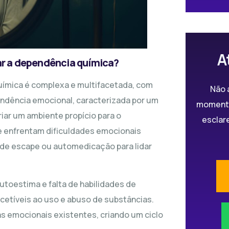
A
r a dependência química?
uímica é complexa e multifacetada, com
Não 
endência emocional, caracterizada por um
momento
iar um ambiente propício para o
esclar
e enfrentam dificuldades emocionais
de escape ou automedicação para lidar
utoestima e falta de habilidades de
etíveis ao uso e abuso de substâncias.
as emocionais existentes, criando um ciclo