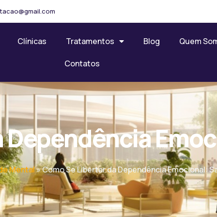
ilitacao@gmail.com
Clínicas
Tratamentos
Blog
Quem So
Contatos
a Dependência Emoc
de Mental
»
Como Se Libertar da Dependência Emocional: S