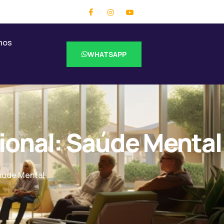
mos
WHATSAPP
ional: Saúde Mental
aúde Mental