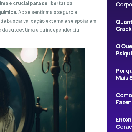
a é crucial para se libertar da
Corpo
uímica.
Ao se sentir mais seguro e
 de buscar validação externa e se apoiar em
Quant
Crack
vo da autoestima e da independência
O Que
Psiqu
Por qu
Mais 
Como 
Fazen
Enten
Coraç