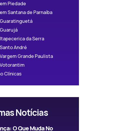
a em Piedade
 em Santana de Parnaíba
 Guaratinguetá
 Guarujá
 Itapecerica da Serra
 Santo André
 Vargem Grande Paulista
 Votorantim
o Clínicas
mas Notícias
ença: O Que Muda No