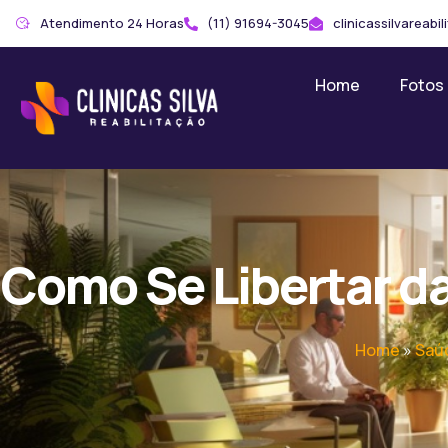
Atendimento 24 Horas
(11) 91694-3045
clinicassilvareab
Home
Fotos
Como Se Libertar d
Home
»
Saú