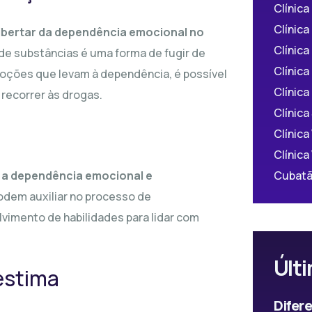
Clínic
Clínica
libertar da dependência emocional no
Clínica
de substâncias é uma forma de fugir de
Clínica
moções que levam à dependência, é possível
Clínica
 recorrer às drogas.
Clínica
Clínica
Clínica
Cubatã
r a dependência emocional e
odem auxiliar no processo de
imento de habilidades para lidar com
Últi
estima
Difer