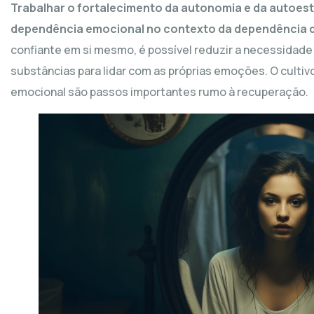
Trabalhar o fortalecimento da autonomia e da autoestim
dependência emocional no contexto da dependência q
confiante em si mesmo, é possível reduzir a necessidade
substâncias para lidar com as próprias emoções. O culti
emocional são passos importantes rumo à recuperação.