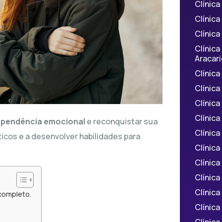
Clínica
Clínic
Clínic
Clínic
Aracar
Clínic
Clínic
Clínic
Clínic
dependência emocional
e reconquistar sua
Clínic
icos e a desenvolver habilidades para
Clínica
Clínic
Clínic
Clínic
completo.
Clínic
Clínica