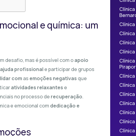
Clínic
Bernar
mocional e química: um
Clínic
Clínic
Clínic
Clínica
m desafio, mas é possível com o
apoio
Clínica
Pirapor
ajuda profissional
e participar de grupos
Clínic
 lidar com
as
emoções negativas
que
Clínic
aticar
atividades relaxantes
e
Clínica
ciais no processo de
recuperação
.
Clínica
mica e emocional com
dedicação e
Clínic
Clínica
emoções
Clínic