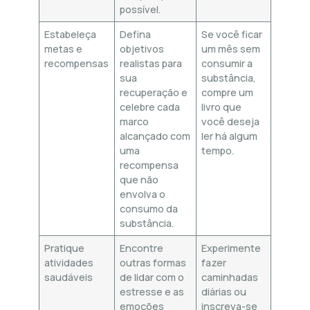
possível.
Estabeleça
Defina
Se você ficar
metas e
objetivos
um mês sem
recompensas
realistas para
consumir a
sua
substância,
recuperação e
compre um
celebre cada
livro que
marco
você deseja
alcançado com
ler há algum
uma
tempo.
recompensa
que não
envolva o
consumo da
substância.
Pratique
Encontre
Experimente
atividades
outras formas
fazer
saudáveis
de lidar com o
caminhadas
estresse e as
diárias ou
emoções
inscreva-se