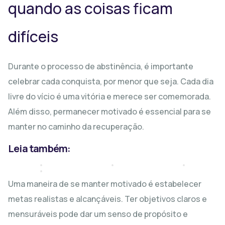
quando as coisas ficam
difíceis
Durante o processo de abstinência, é importante
Liberdade:
celebrar cada conquista, por menor que seja. Cada dia
Dicas
livre do vício é uma vitória e merece ser comemorada.
Eficazes
Benefícios
Como
de
cobertura
Desvenda
Além disso, permanecer motivado é essencial para se
Cortar
Como
plano
os
Efeito
manter no caminho da recuperação.
Parar
de
Diferentes
do
de
saude
Tipos
Álcool:
Leia também:
Fumar
dependente
de
Guia
Cigarro
quimico.
Neuroses
Prático
Uma maneira de se manter motivado é estabelecer
metas realistas e alcançáveis. Ter objetivos claros e
mensuráveis pode dar um senso de propósito e