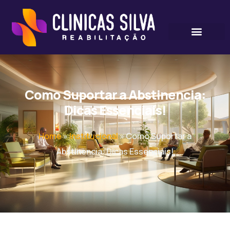
Como Suportar a Abstinencia:
Dicas Essenciais!
Home
»
Institucional
»
Como Suportar a
Abstinencia: Dicas Essenciais!