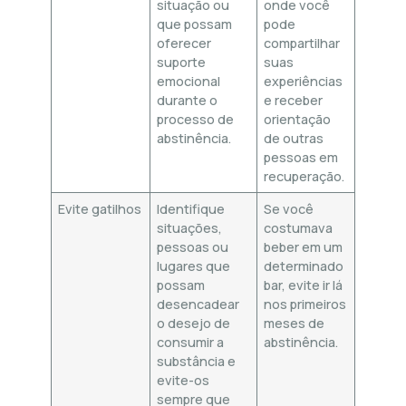
situação ou
onde você
que possam
pode
oferecer
compartilhar
suporte
suas
emocional
experiências
durante o
e receber
processo de
orientação
abstinência.
de outras
pessoas em
recuperação.
Evite gatilhos
Identifique
Se você
situações,
costumava
pessoas ou
beber em um
lugares que
determinado
possam
bar, evite ir lá
desencadear
nos primeiros
o desejo de
meses de
consumir a
abstinência.
substância e
evite-os
sempre que