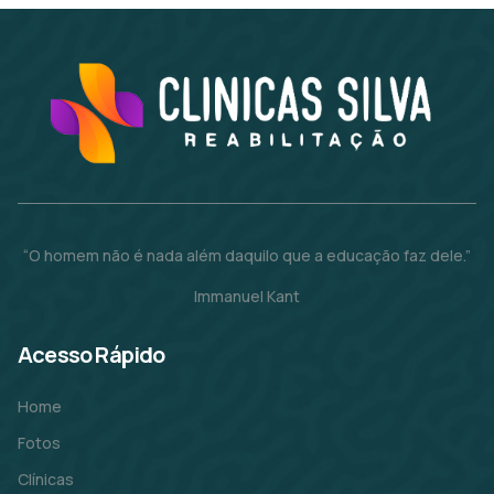
“O homem não é nada além daquilo que a educação faz dele.”
Immanuel Kant
Acesso Rápido
Home
Fotos
Clínicas