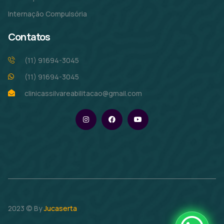
Internação Compulsória
Contatos
(11) 91694-3045
(11) 91694-3045
clinicassilvareabilitacao@gmail.com
2023 © By
Jucaserta