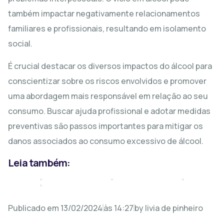
também impactar negativamente relacionamentos
familiares e profissionais, resultando em isolamento
social.
É crucial destacar os diversos impactos do álcool para
conscientizar sobre os riscos envolvidos e promover
O
Um
Alcoolismo
Olhar
uma abordagem mais responsável em relação ao seu
e
Profundo
Excesso
consumo. Buscar ajuda profissional e adotar medidas
Suas
sobre
de
Consequências:
O
preventivas são passos importantes para mitigar os
Bebida
Guia
Abuso
Coma
Alcoolica:
danos associados ao consumo excessivo de álcool.
para
de
Alcoólico
Saúde,
a
Alcool
Sequelas!
Riscos
Leia também:
Saúde
na
Informaçõe
e
Mental
Sociedade
Surpreende
Consequências.
Publicado em
13/02/2024
às
14:27
by
livia de pinheiro