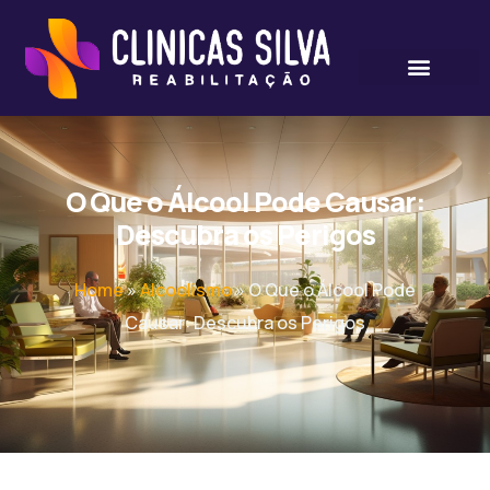
O Que o Álcool Pode Causar:
Descubra os Perigos
Home
»
Alcoolismo
»
O Que o Álcool Pode
Causar: Descubra os Perigos