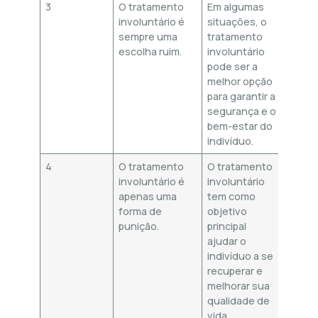
3
O tratamento
Em algumas
involuntário é
situações, o
sempre uma
tratamento
escolha ruim.
involuntário
pode ser a
melhor opção
para garantir a
segurança e o
bem-estar do
indivíduo.
4
O tratamento
O tratamento
involuntário é
involuntário
apenas uma
tem como
forma de
objetivo
punição.
principal
ajudar o
indivíduo a se
recuperar e
melhorar sua
qualidade de
vida.