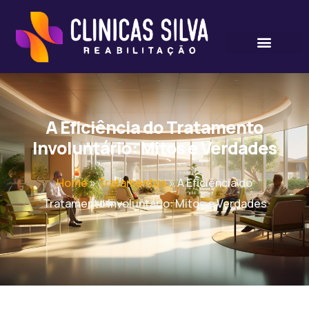
A Eficiência do Tratamento
Involuntário: Mitos e Verdades
Home
»
Tratamentos
»
A Eficiência do
Tratamento Involuntário: Mitos e Verdades