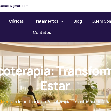
ilitacao@gmail.com
Clínicas
Tratamentos
Blog
Quem So
Contatos
coterapia: Transfor
Estar
 Mental
»
Importancia da Psicoterapia: Transformando Vida