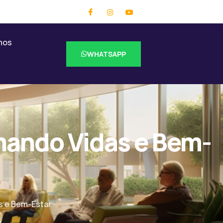
mos
WHATSAPP
mando Vidas e Bem-
s e Bem-Estar