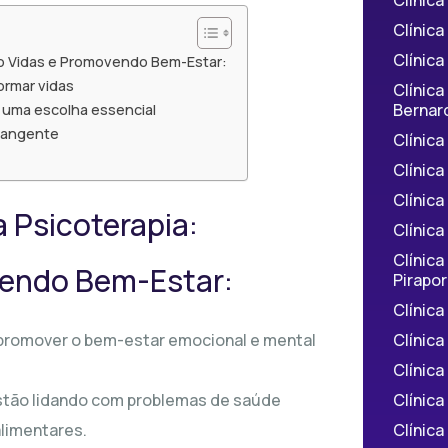
Clínic
Clínica
o Vidas e Promovendo Bem-Estar:
ormar vidas
Clínic
Bernar
é uma escolha essencial
brangente
Clínic
Clínic
Clínic
 Psicoterapia:
Clínica
Clínica
vendo Bem-Estar:
Pirapor
Clínic
Clínic
 promover o bem-estar emocional e mental
Clínica
Clínica
estão lidando com problemas de saúde
Clínic
limentares.