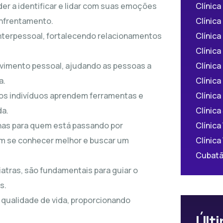
Clínica
er a identificar e lidar com suas emoções
Clínic
enfrentamento.
Clínic
nterpessoal, fortalecendo relacionamentos
Clínica
Clínica
olvimento pessoal, ajudando as pessoas a
Clínica
a.
Clínica
 os indivíduos aprendem ferramentas e
Clínica
da.
Clínica
enas para quem está passando por
Clínica
m se conhecer melhor e buscar um
Cubatã
iatras, são fundamentais para guiar o
s.
 qualidade de vida, proporcionando
Últi