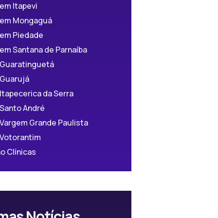
 em Itapevi
a em Mongaguá
a em Piedade
 em Santana de Parnaíba
 Guaratinguetá
 Guarujá
 Itapecerica da Serra
 Santo André
 Vargem Grande Paulista
 Votorantim
o Clínicas
mas Notícias