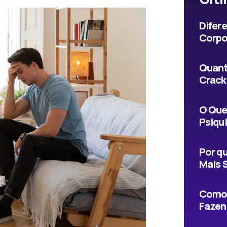
Difer
Corpo
Quant
Crack
O Que
Psiqu
Por qu
Mais 
Como 
Fazen