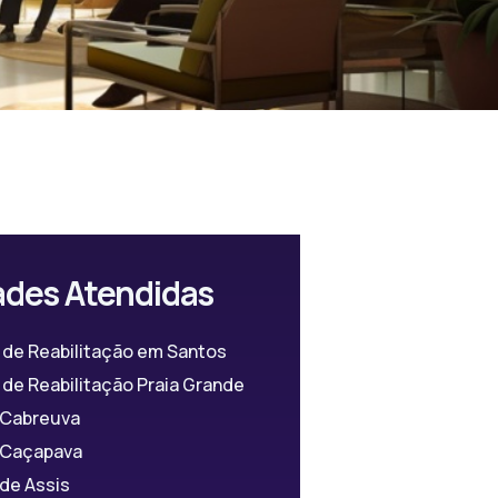
ades Atendidas
 de Reabilitação em Santos
de Reabilitação Praia Grande
a Cabreuva
a Caçapava
 de Assis