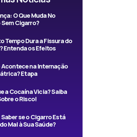
ença: O Que Muda No
 Sem Cigarro?
o Tempo Dura a Fissura do
? Entenda os Efeitos
 Acontece na Internação
iátrica? Etapa
e a Cocaína Vicia? Saiba
Sobre o Risco!
Saber se o Cigarro Está
do Mal à Sua Saúde?