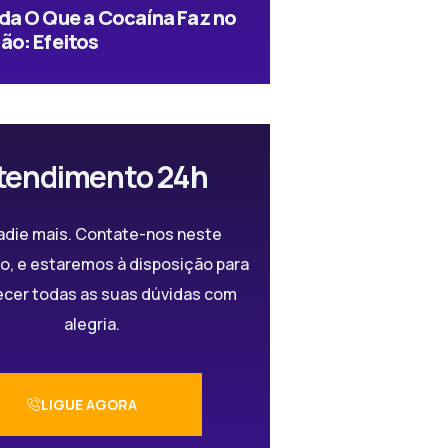
da O Que a Cocaína Faz no
ão: Efeitos
tendimento 24h
adie mais. Contate-nos neste
, e estaremos à disposição para
ecer todas as suas dúvidas com
alegria.
LIGUE AGORA