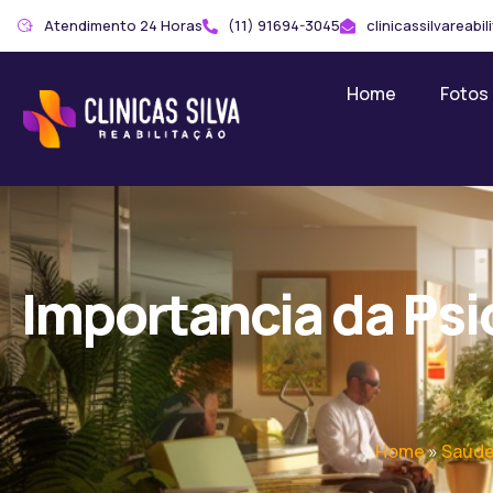
Atendimento 24 Horas
(11) 91694-3045
clinicassilvareab
Home
Fotos
Importancia da Psi
Home
»
Saúde