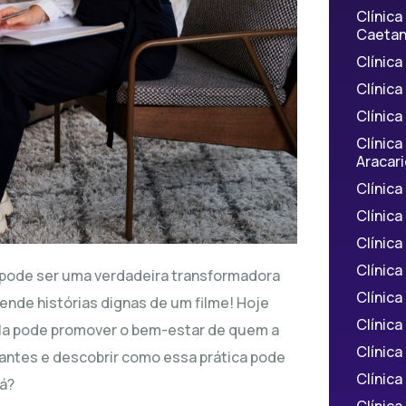
Clínic
Caetan
Clínica
Clínic
Clínic
Clínic
Aracar
Clínic
Clínic
Clínic
Clínic
a pode ser uma verdadeira transformadora
Clínic
rende histórias dignas de um filme! Hoje
Clínica
 ela pode promover o bem-estar de quem a
Clínic
antes e descobrir como essa prática pode
Clínic
lá?
Clínic